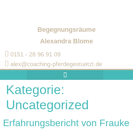
Begegnungsräume
Alexandra Blome
0151 - 28 96 91 09‬
alex@coaching-pferdegestuetzt.de
Kategorie:
Pferdegestütztes Coaching
Weshalb Coaching mit Pferd?
Coaching für Führungskräfte
Uncategorized
Erfahrungsbericht von Frauke