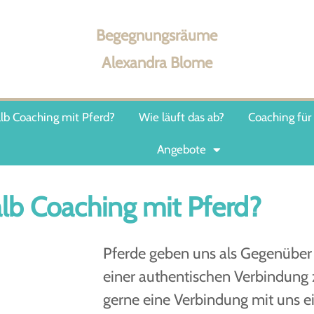
Begegnungsräume
Alexandra Blome
b Coaching mit Pferd?
Wie läuft das ab?
Coaching für
Angebote
b Coaching mit Pferd?
Pferde geben uns als Gegenüber 
einer authentischen Verbindung 
gerne eine Verbindung mit uns ei